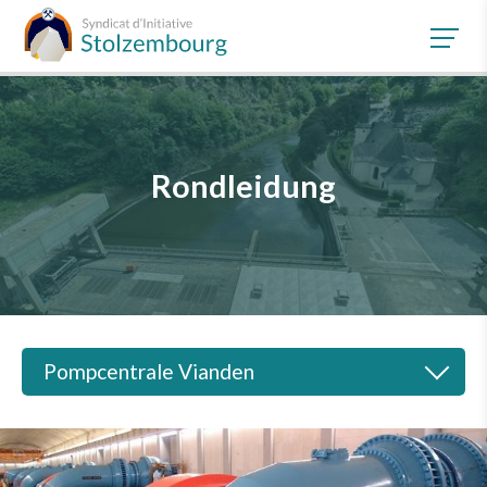
Naar de hoofdinhoud
Rondleidung
Pompcentrale Vianden
Vorstelling
Rondleiding