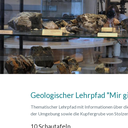
Geologischer Lehrpfad "Mir g
Thematischer Lehrpfad mit Informationen über di
der Umgebung sowie die Kupfergrube von Stolzem
10 Schautafeln