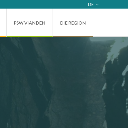
DE
FR
PSW VIANDEN
DIE REGION
EN
NL