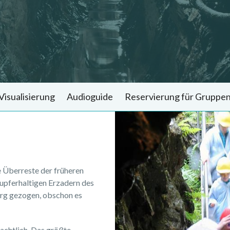
 Visualisierung
Audioguide
Reservierung für Gruppe
e Überreste der früheren
kupferhaltigen Erzadern des
rg gezogen, obschon es
chtlich. Das größte